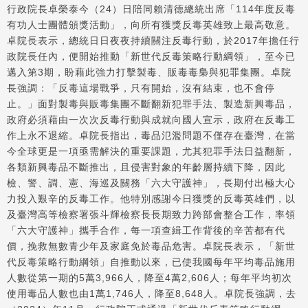
行政院長卓榮泰今（24）日陪同賴清德總統出席「114年度反毒
有功人士團體頒獎活動」，向所有獲獎反毒英雄致上最高敬意。
卓院長表示，總統日日夜夜持續關注反毒行動，於2017年擔任行
政院長任內，便開始推動「新世代反毒策略行動綱領」，至今已
邁入第3期，盼藉此強力打擊製毒、販毒毒梟與犯罪集團。卓院
長強調：「反毒這場戰爭，只有開始，沒有結束，也不會停
止。」面對製毒與販毒集團不斷翻新犯罪手法、製造新興毒品，
政府必須藉由一次次反毒行動與成就向國人宣示，政府在反毒工
作上永不退縮。卓院長指出，毒品氾濫問題不僅存在臺灣，在當
今全球更是一項亟需解決的重要課題，尤其犯罪手法日益翻新，
各類新興毒品不斷推出，且侵害對象的年齡層持續下降，因此
檢、警、調、憲、海巡及關務「六大守護神」，長期付出極大心
力投入艱辛的反毒工作。他特別感謝今日獲獎的反毒英雄們，以
及臺灣高等檢察署張斗輝檢察長長期致力跨部會整合工作，率領
「六大守護神」攜手合作，每一項查緝工作背後的辛苦都有代
價，挽救無數青少年及家庭免於毒品危害。卓院長表示，「新世
代反毒策略行動綱領」自推動以來，已使我國每年平均毒品施用
人數從第一期的5萬3,966人，降至4萬2,606人；每年平均初次
使用毒品人數也由1萬1,746人，降至8,648人。卓院長強調，去