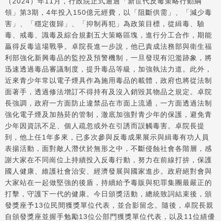
（2024）年11月，行政院正式通過「新世代反毒策略行動綱
領」第3期，4年投入150億元經費，以「阻斷供需」、「減少毒
害」、「穩定復歸」、「抑制再犯」為政策目標，從緝毒、驗
毒、戒毒、識毒及綜合規劃五大策略區塊，進行分工合作，期能
贏得反毒這場戰爭。卓院長進一步說，他已責成法務部與衛生福
利部強化新興毒品的監控及預警機制，一旦發現有氾濫跡象，將
迅速透過毒品審議制度，提升毒品等級，加強執法力道。此外，
近來青少年常以電子煙具作為施用毒品的載體，政府也將從法制
面著手，透過修法增訂不得持有及沒入銷毀其物品之規定。卓院
長強調，政府一方面防止違禁品在市面上流通，一方面透過法制
強化電子煙及加熱菸的管制，澈底加強對青少年的保護，避免青
少年因資訊不足、個人疏忽或外在引誘而誤觸毒害。卓院長提
到，他上任1年多來，已多次參與反毒成果展示與緝毒有功人員
表揚活動，面對敵人潛伏於無形之中，不斷侵蝕社會各階層，感
謝大家在不同崗位上持續投入反毒行動，努力在前線打拚，保護
國人健康、維護社會治安、經濟發展與國家進步。政府絕對會與
大家站在一起做堅強的後盾，持續給予毒販與犯罪集團最嚴正的
打擊，守護下一代的健康。今日頒獎活動，總統致詞結束後，頒
發獎座予13位民間獲獎單位代表，並合影留念。隨後，卓院長親
自頒發獎座並握手勉勵13位公部門獲獎單位代表，以及11位績優